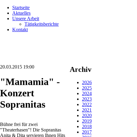
Navigation
Startseite
überspringen
Aktuelles
Unsere Arbeit
Tätigkeitsberichte
Kontakt
20.03.2015 19:00
Archiv
"Mamamia" -
2026
2025
Konzert
2024
2023
Sopranitas
2022
2021
2020
2019
Bühne frei für zwei
2018
"Theaterhasen"! Die Sopranitas
2017
Anita & Dita servieren Ihnen Hits