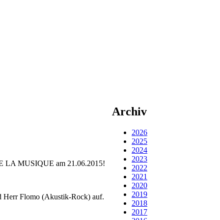
Archiv
2026
2025
2024
2023
TE DE LA MUSIQUE am 21.06.2015!
2022
2021
2020
2019
d Herr Flomo (Akustik-Rock) auf.
2018
2017