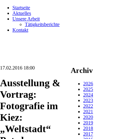
Navigation
Startseite
überspringen
Aktuelles
Unsere Arbeit
Tätigkeitsberichte
Kontakt
17.02.2016 18:00
Archiv
Ausstellung &
2026
2025
Vortrag:
2024
2023
Fotografie im
2022
2021
Kiez:
2020
2019
„Weltstadt“
2018
2017