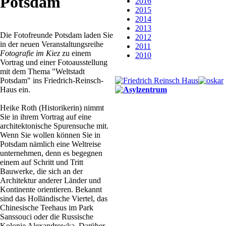
Potsdam
2016
2015
2014
2013
Die Fotofreunde Potsdam laden Sie
2012
in der neuen Veranstaltungsreihe
2011
Fotografie im Kiez
zu einem
2010
Vortrag und einer Fotoausstellung
mit dem Thema "Weltstadt
Potsdam" ins Friedrich-Reinsch-
Haus ein.
Heike Roth (Historikerin) nimmt
Sie in ihrem Vortrag auf eine
architektonische Spurensuche mit.
Wenn Sie wollen können Sie in
Potsdam nämlich eine Weltreise
unternehmen, denn es begegnen
einem auf Schritt und Tritt
Bauwerke, die sich an der
Architektur anderer Länder und
Kontinente orientieren. Bekannt
sind das Holländische Viertel, das
Chinesische Teehaus im Park
Sanssouci oder die Russische
Kolonie Alexandrowka. Darüber