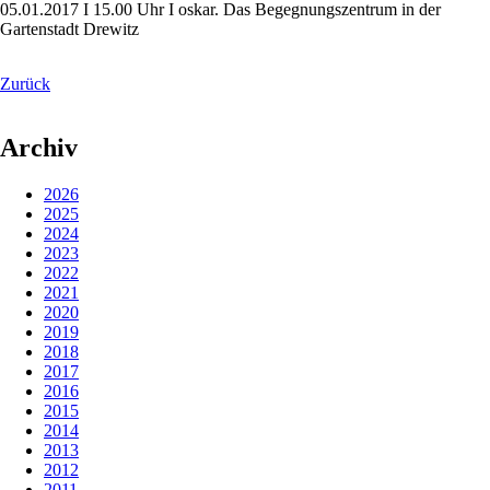
05.01.2017 I 15.00 Uhr I oskar. Das Begegnungszentrum in der
Gartenstadt Drewitz
Zurück
Archiv
2026
2025
2024
2023
2022
2021
2020
2019
2018
2017
2016
2015
2014
2013
2012
2011