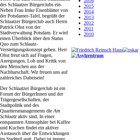
2016
des Schlaatzer Bürgerclubs ein.
2015
Neben Frau Imke Eisenblätter von
2014
der Potsdamer-Tafel, begrüßt der
2013
Schlaatzer Bürgerclub auch Herrn
2012
Patrick Ohst von der
2011
Stadtverwaltung Potsdam. Er wird
2010
einen Überblick über den Status
Quo zum Schlaatz-
Verstetigungskonzept geben. Herr
Ohst freut sich auf Fragen,
Anregungen, Lob und Kritik von
den Menschen aus der
Nachbarschaft. Wir freuen uns auf
zahlreiches Dabeisein!
Der Schlaatzer Bürgerclub ist
ein
Forum der BürgerInnen und der
Trägergesellschaften, der
Stadtpolitik und des
Quartiersmanagements die
Am
Schlaatz
aktiv sind. In einer
entspannten Atmosphäre
bei Kaffee
und Kuchen
findet ein aktiver
Austausch
über die Entwicklungen
im Stadtteil
statt. Dabei ist immer