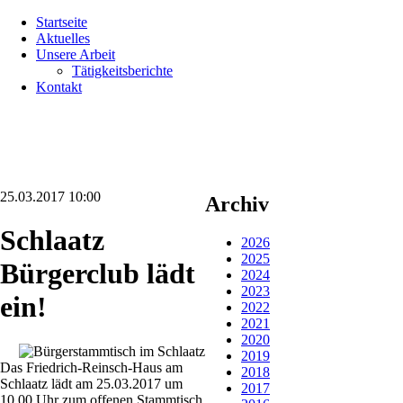
Navigation
Startseite
überspringen
Aktuelles
Unsere Arbeit
Tätigkeitsberichte
Kontakt
25.03.2017 10:00
Archiv
Schlaatz
2026
2025
Bürgerclub lädt
2024
2023
ein!
2022
2021
2020
2019
Das Friedrich-Reinsch-Haus am
2018
Schlaatz lädt am 25.03.2017 um
2017
10.00 Uhr zum offenen Stammtisch