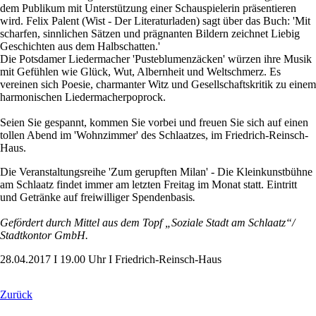
dem Publikum mit Unterstützung einer Schauspielerin präsentieren
wird. Felix Palent (Wist - Der Literaturladen) sagt über das Buch: 'Mit
scharfen, sinnlichen Sätzen und prägnanten Bildern zeichnet Liebig
Geschichten aus dem Halbschatten.'
Die Potsdamer Liedermacher 'Pusteblumenzäcken' würzen ihre Musik
mit Gefühlen wie Glück, Wut, Albernheit und Weltschmerz. Es
vereinen sich Poesie, charmanter Witz und Gesellschaftskritik zu einem
harmonischen Liedermacherpoprock.
Seien Sie gespannt, kommen Sie vorbei und freuen Sie sich auf einen
tollen Abend im 'Wohnzimmer' des Schlaatzes, im Friedrich-Reinsch-
Haus.
Die Veranstaltungsreihe 'Zum gerupften Milan' - Die Kleinkunstbühne
am Schlaatz findet immer am letzten Freitag im Monat statt. Eintritt
und Getränke auf freiwilliger Spendenbasis
.
Gefördert durch Mittel aus dem Topf „Soziale Stadt am Schlaatz“/
Stadtkontor GmbH.
28.04.2017 I 19.00 Uhr I Friedrich-Reinsch-Haus
Zurück