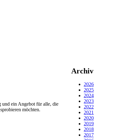
Archiv
2026
2025
2024
2023
und ein Angebot für alle, die
2022
usprobieren möchten.
2021
2020
2019
2018
2017