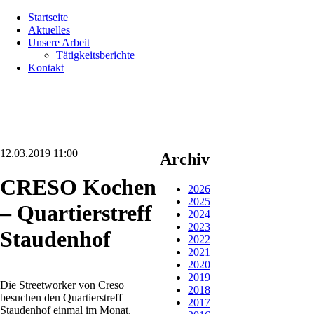
Navigation
Startseite
überspringen
Aktuelles
Unsere Arbeit
Tätigkeitsberichte
Kontakt
12.03.2019 11:00
Archiv
CRESO Kochen
2026
2025
– Quartierstreff
2024
2023
Staudenhof
2022
2021
2020
2019
Die Streetworker von Creso
2018
besuchen den Quartierstreff
2017
Staudenhof einmal im Monat,