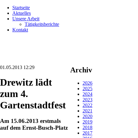
Navigation
Startseite
überspringen
Aktuelles
Unsere Arbeit
Tätigkeitsberichte
Kontakt
01.05.2013 12:29
Archiv
Drewitz lädt
2026
2025
zum 4.
2024
2023
Gartenstadtfest
2022
2021
2020
Am 15.06.2013 erstmals
2019
auf dem Ernst-Busch-Platz
2018
2017