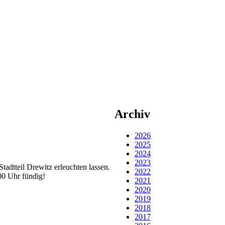
Archiv
2026
2025
2024
2023
teil Drewitz erleuchten lassen.
2022
00 Uhr fündig!
2021
2020
2019
2018
2017