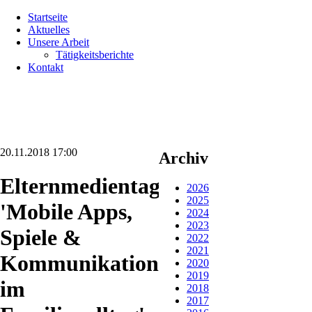
Navigation
Startseite
überspringen
Aktuelles
Unsere Arbeit
Tätigkeitsberichte
Kontakt
20.11.2018 17:00
Archiv
Elternmedientag:
2026
2025
'Mobile Apps,
2024
2023
Spiele &
2022
2021
Kommunikation
2020
2019
im
2018
2017