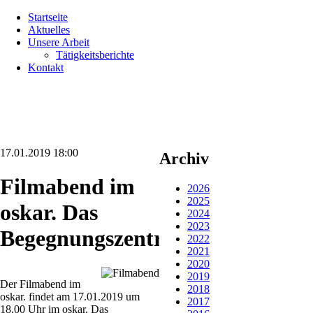
Navigation
Startseite
überspringen
Aktuelles
Unsere Arbeit
Tätigkeitsberichte
Kontakt
17.01.2019 18:00
Archiv
Filmabend im
2026
2025
oskar. Das
2024
2023
Begegnungszentrum
2022
2021
2020
2019
Der Filmabend im
2018
oskar. findet am 17.01.2019 um
2017
18.00 Uhr im oskar. Das