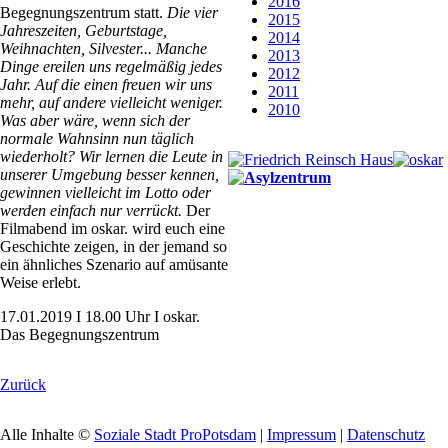
2016
Begegnungszentrum statt.
Die vier
2015
Jahreszeiten, Geburtstage,
2014
Weihnachten, Silvester... Manche
2013
Dinge ereilen uns regelmäßig jedes
2012
Jahr. Auf die einen freuen wir uns
2011
mehr, auf andere vielleicht weniger.
2010
Was aber wäre, wenn sich der
normale Wahnsinn nun täglich
wiederholt? Wir lernen die Leute in
unserer Umgebung besser kennen,
gewinnen vielleicht im Lotto oder
werden einfach nur verrückt.
Der
Filmabend im oskar. wird euch eine
Geschichte zeigen, in der jemand so
ein ähnliches Szenario auf amüsante
Weise erlebt.
17.01.2019 I 18.00 Uhr I oskar.
Das Begegnungszentrum
Zurück
Alle Inhalte ©
Soziale Stadt ProPotsdam
|
Impressum
|
Datenschutz