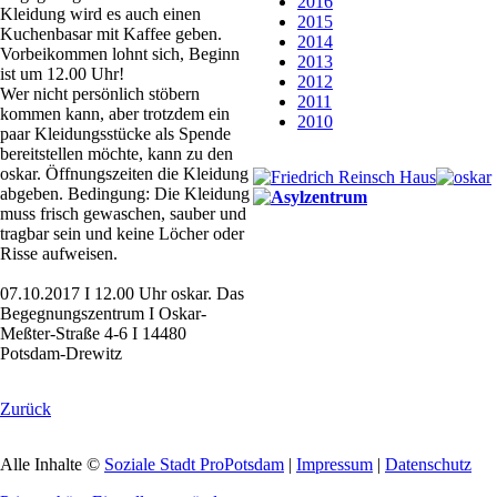
2016
Kleidung wird es auch einen
2015
Kuchenbasar mit Kaffee geben.
2014
Vorbeikommen lohnt sich, Beginn
2013
ist um 12.00 Uhr!
2012
Wer nicht persönlich stöbern
2011
kommen kann, aber trotzdem ein
2010
paar Kleidungsstücke als Spende
bereitstellen möchte, kann zu den
oskar. Öffnungszeiten die Kleidung
abgeben. Bedingung: Die Kleidung
muss frisch gewaschen, sauber und
tragbar sein und keine Löcher oder
Risse aufweisen.
07.10.2017 I 12.00 Uhr oskar. Das
Begegnungszentrum I Oskar-
Meßter-Straße 4-6 I 14480
Potsdam-Drewitz
Zurück
Alle Inhalte ©
Soziale Stadt ProPotsdam
|
Impressum
|
Datenschutz