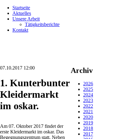
Navigation
Startseite
überspringen
Aktuelles
Unsere Arbeit
Tätigkeitsberichte
Kontakt
07.10.2017 12:00
Archiv
1. Kunterbunter
2026
2025
Kleidermarkt
2024
2023
im oskar.
2022
2021
2020
2019
Am 07. Oktober 2017 findet der
2018
erste Kleidermarkt im oskar. Das
2017
Begegnungszentrum statt. Neben