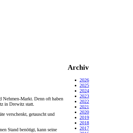
Archiv
2026
2025
2024
2023
 und Nehmen-Markt. Denn oft haben
2022
 in Drewitz statt.
2021
2020
te verschenkt, getauscht und
2019
2018
2017
nen Stand benötigt, kann seine