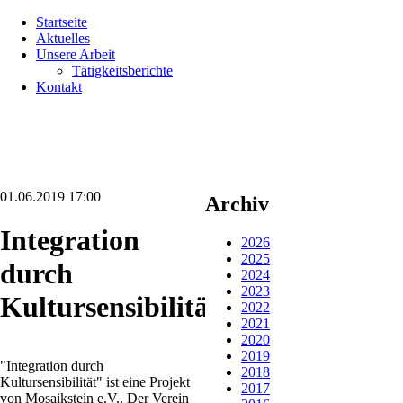
Navigation
Startseite
überspringen
Aktuelles
Unsere Arbeit
Tätigkeitsberichte
Kontakt
01.06.2019 17:00
Archiv
Integration
2026
2025
durch
2024
2023
Kultursensibilität
2022
2021
2020
2019
"Integration durch
2018
Kultursensibilität" ist eine Projekt
2017
von Mosaikstein e.V.. Der Verein