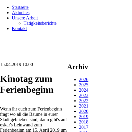
Navigation
Startseite
überspringen
Aktuelles
Unsere Arbeit
Tätigkeitsberichte
Kontakt
15.04.2019 10:00
Archiv
Kinotag zum
2026
2025
Ferienbeginn
2024
2023
2022
2021
Wenn ihr euch zum Ferienbeginn
2020
fragt wo all die Bäume in eurer
2019
Stadt geblieben sind, dann gibt's auf
2018
oskar's Leinwand zum
2017
Ferienbeginn am 15. April 2019 um