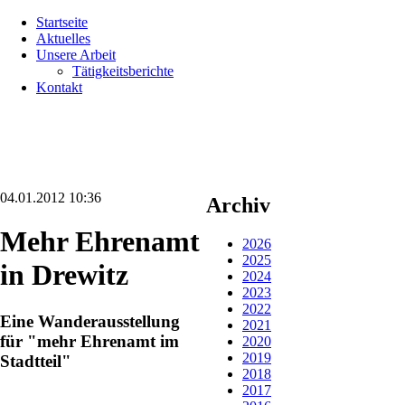
Navigation
Startseite
überspringen
Aktuelles
Unsere Arbeit
Tätigkeitsberichte
Kontakt
04.01.2012 10:36
Archiv
Mehr Ehrenamt
2026
2025
in Drewitz
2024
2023
2022
Eine Wanderausstellung
2021
für "mehr Ehrenamt im
2020
2019
Stadtteil"
2018
2017