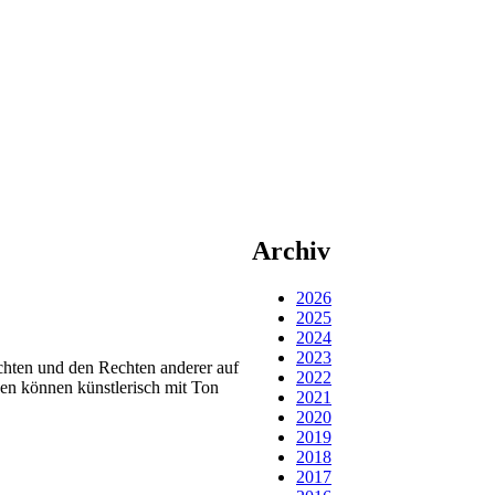
Archiv
2026
2025
2024
2023
chten und den Rechten anderer auf
2022
een können künstlerisch mit Ton
2021
2020
2019
2018
2017