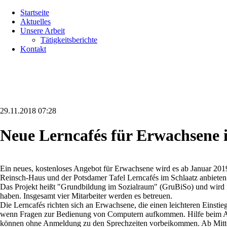
Navigation
Startseite
überspringen
Aktuelles
Unsere Arbeit
Tätigkeitsberichte
Kontakt
29.11.2018 07:28
Neue Lerncafés für Erwachsene 
Ein neues, kostenloses Angebot für Erwachsene wird es ab Januar 2
Reinsch-Haus und der Potsdamer Tafel Lerncafés im Schlaatz anbieten
Das Projekt heißt "Grundbildung im Sozialraum" (GruBiSo) und wird f
haben. Insgesamt vier Mitarbeiter werden es betreuen.
Die Lerncafés richten sich an Erwachsene, die einen leichteren Einst
wenn Fragen zur Bedienung von Computern aufkommen. Hilfe beim Ausf
können ohne Anmeldung zu den Sprechzeiten vorbeikommen. Ab Mitte 