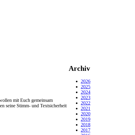
Archiv
2026
2025
2024
2023
r wollen mit Euch gemeinsam
2022
en seine Stimm- und Textsicherheit
2021
2020
2019
2018
2017