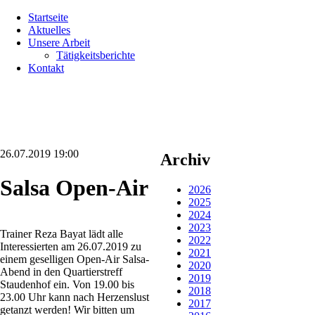
Navigation
Startseite
überspringen
Aktuelles
Unsere Arbeit
Tätigkeitsberichte
Kontakt
26.07.2019 19:00
Archiv
Salsa Open-Air
2026
2025
2024
2023
Trainer Reza Bayat lädt alle
2022
Interessierten am 26.07.2019 zu
2021
einem geselligen Open-Air Salsa-
2020
Abend in den Quartierstreff
2019
Staudenhof ein. Von 19.00 bis
2018
23.00 Uhr kann nach Herzenslust
2017
getanzt werden! Wir bitten um