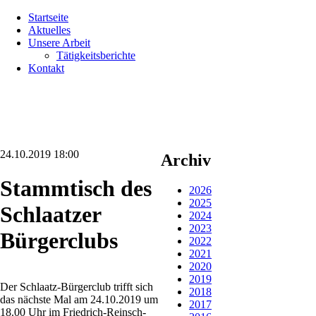
Navigation
Startseite
überspringen
Aktuelles
Unsere Arbeit
Tätigkeitsberichte
Kontakt
24.10.2019 18:00
Archiv
Stammtisch des
2026
2025
Schlaatzer
2024
2023
Bürgerclubs
2022
2021
2020
2019
Der Schlaatz-Bürgerclub trifft sich
2018
das nächste Mal am 24.10.2019 um
2017
18.00 Uhr im Friedrich-Reinsch-