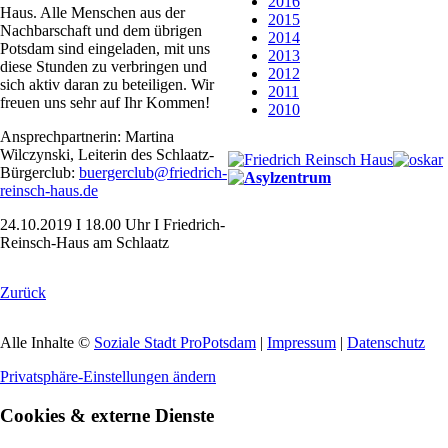
2016
Haus. Alle Menschen aus der
2015
Nachbarschaft und dem übrigen
2014
Potsdam sind eingeladen, mit uns
2013
diese Stunden zu verbringen und
2012
sich aktiv daran zu beteiligen. Wir
2011
freuen uns sehr auf Ihr Kommen!
2010
Ansprechpartnerin: Martina
Wilczynski, Leiterin des Schlaatz-
Bürgerclub:
buergerclub@friedrich-
reinsch-haus.de
24.10.2019 I 18.00 Uhr I Friedrich-
Reinsch-Haus am Schlaatz
Zurück
Alle Inhalte ©
Soziale Stadt ProPotsdam
|
Impressum
|
Datenschutz
Privatsphäre-Einstellungen ändern
Cookies & externe Dienste