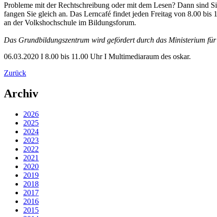
Probleme mit der Rechtschreibung oder mit dem Lesen? Dann sind Sie
fangen Sie gleich an. Das Lerncafé findet jeden Freitag von 8.00 bis
an der Volkshochschule im Bildungsforum.
Das Grundbildungszentrum wird gefördert durch das Ministerium für B
06.03.2020 I 8.00 bis 11.00 Uhr I Multimediaraum des oskar.
Zurück
Archiv
2026
2025
2024
2023
2022
2021
2020
2019
2018
2017
2016
2015