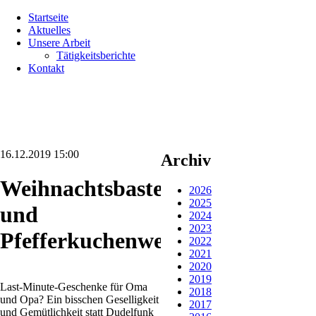
Navigation
Startseite
überspringen
Aktuelles
Unsere Arbeit
Tätigkeitsberichte
Kontakt
16.12.2019 15:00
Archiv
Weihnachtsbasteln
2026
2025
und
2024
2023
Pfefferkuchenwerkstatt
2022
2021
2020
2019
Last-Minute-Geschenke für Oma
2018
und Opa? Ein bisschen Geselligkeit
2017
und Gemütlichkeit statt Dudelfunk