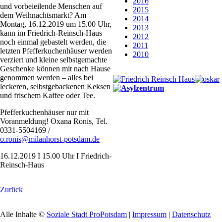
2016
und vorbeieilende Menschen auf
2015
dem Weihnachtsmarkt? Am
2014
Montag, 16.12.2019 um 15.00 Uhr,
2013
kann im Friedrich-Reinsch-Haus
2012
noch einmal gebastelt werden, die
2011
letzten Pfefferkuchenhäuser werden
2010
verziert und kleine selbstgemachte
Geschenke können mit nach Hause
genommen werden – alles bei
leckeren, selbstgebackenen Keksen
und frischem Kaffee oder Tee.
Pfefferkuchenhäuser nur mit
Voranmeldung! Oxana Ronis, Tel.
0331-5504169 /
o.ronis@milanhorst-potsdam.de
16.12.2019 I 15.00 Uhr I Friedrich-
Reinsch-Haus
Zurück
Alle Inhalte ©
Soziale Stadt ProPotsdam
|
Impressum
|
Datenschutz