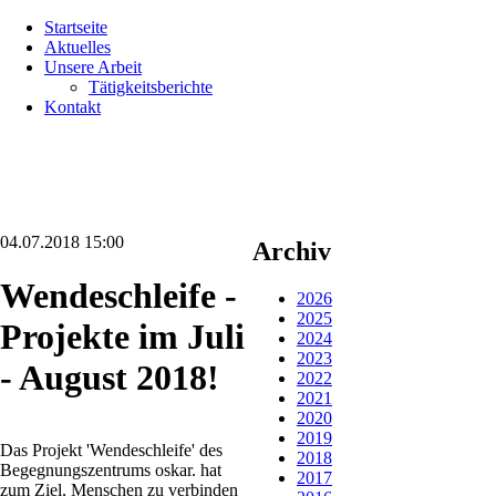
Navigation
Startseite
überspringen
Aktuelles
Unsere Arbeit
Tätigkeitsberichte
Kontakt
04.07.2018 15:00
Archiv
Wendeschleife -
2026
2025
Projekte im Juli
2024
2023
- August 2018!
2022
2021
2020
2019
Das Projekt 'Wendeschleife' des
2018
Begegnungszentrums oskar. hat
2017
zum Ziel, Menschen zu verbinden