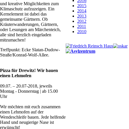
2016
und kreative Möglichkeiten zum
2015
Klimaschutz aufzuzeigen. Ein
2014
Kernelement ist dabei das
2013
gemeinsame Gärtnern. Ob
2012
Kräuterwanderungen, Gärtnern,
2011
oder Lesungen am Märchenteich,
2010
alle sind herzlich eingeladen
mitzumachen!
Treffpunkt: Ecke Slatan-Dudow-
Straße/Konrad-Wolf-Allee.
Pizza für Drewitz! Wir bauen
einen Lehmofen
09.07. – 20.07-2018, jeweils
Montag - Donnerstag | ab 15.00
Uhr
Wir möchten mit euch zusammen
einen Lehmofen auf der
Wendeschleife bauen. Jede helfende
Hand und neugierige Nase ist
erwünscht!