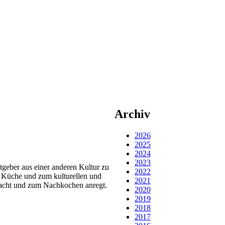
Archiv
2026
2025
2024
2023
geber aus einer anderen Kultur zu
2022
en Küche und zum kulturellen und
2021
 macht und zum Nachkochen anregt.
2020
2019
2018
2017