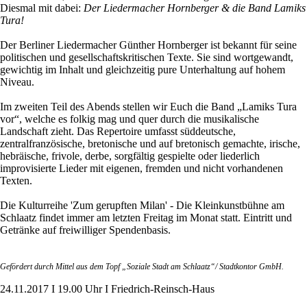
Diesmal mit dabei:
Der Liedermacher Hornberger & die Band Lamiks
Tura!
Der Berliner Liedermacher Günther Hornberger ist bekannt für seine
politischen und gesellschaftskritischen Texte. Sie sind wortgewandt,
gewichtig im Inhalt und gleichzeitig pure Unterhaltung auf hohem
Niveau.
Im zweiten Teil des Abends stellen wir Euch die Band „Lamiks Tura
vor“, welche es folkig mag und quer durch die musikalische
Landschaft zieht. Das Repertoire umfasst süddeutsche,
zentralfranzösische, bretonische und auf bretonisch gemachte, irische,
hebräische, frivole, derbe, sorgfältig gespielte oder liederlich
improvisierte Lieder mit eigenen, fremden und nicht vorhandenen
Texten.
Die Kulturreihe 'Zum gerupften Milan' - Die Kleinkunstbühne am
Schlaatz findet immer am letzten Freitag im Monat statt. Eintritt und
Getränke auf freiwilliger Spendenbasis.
Gefördert durch Mittel aus dem Topf „Soziale Stadt am Schlaatz“/ Stadtkontor GmbH.
24.11.2017 I 19.00 Uhr I Friedrich-Reinsch-Haus