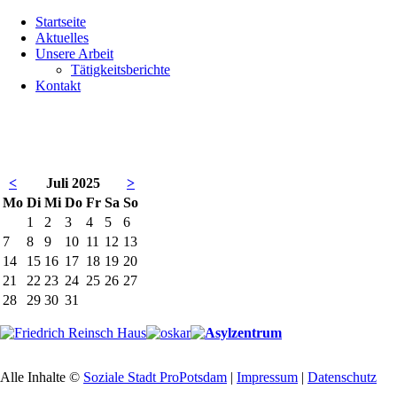
Navigation
Startseite
überspringen
Aktuelles
Unsere Arbeit
Tätigkeitsberichte
Kontakt
<
Juli 2025
>
ntag
enstag
ttwoch
nnerstag
eitag
mstag
nntag
Mo
Di
Mi
Do
Fr
Sa
So
1
2
3
4
5
6
7
8
9
10
11
12
13
14
15
16
17
18
19
20
21
22
23
24
25
26
27
28
29
30
31
Alle Inhalte ©
Soziale Stadt ProPotsdam
|
Impressum
|
Datenschutz