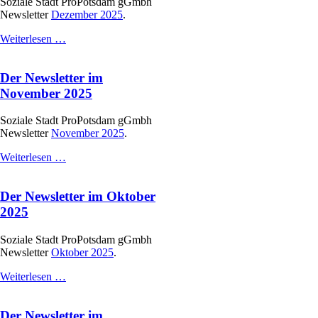
Soziale Stadt ProPotsdam gGmbh
Newsletter
Dezember 2025
.
Der
Weiterlesen …
Newsletter
im
Der Newsletter im
Dezember
2025
November 2025
Soziale Stadt ProPotsdam gGmbh
Newsletter
November 2025
.
Der
Weiterlesen …
Newsletter
im
Der Newsletter im Oktober
November
2025
2025
Soziale Stadt ProPotsdam gGmbh
Newsletter
Oktober 2025
.
Der
Weiterlesen …
Newsletter
im
Der Newsletter im
Oktober