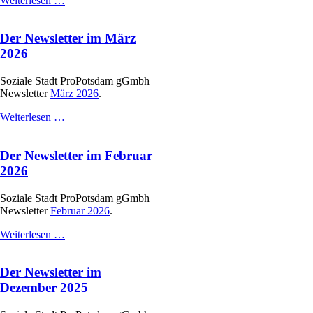
Weiterlesen …
Newsletter
im
Der Newsletter im März
April
2026
2026
Soziale Stadt ProPotsdam gGmbh
Newsletter
März 2026
.
Der
Weiterlesen …
Newsletter
im
Der Newsletter im Februar
März
2026
2026
Soziale Stadt ProPotsdam gGmbh
Newsletter
Februar 2026
.
Der
Weiterlesen …
Newsletter
im
Der Newsletter im
Februar
2026
Dezember 2025