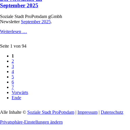
2025
September 2025
Soziale Stadt ProPotsdam gGmbh
Newsletter
September 2025
.
Der
Weiterlesen …
Newsletter
im
Seite 1 von 94
September
2025
1
2
3
4
5
6
7
Vorwärts
Ende
Alle Inhalte ©
Soziale Stadt ProPotsdam
|
Impressum
|
Datenschutz
Privatsphäre-Einstellungen ändern