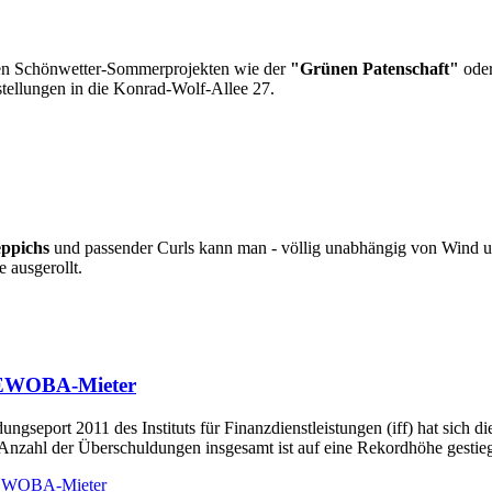
len Schönwetter-Sommerprojekten wie der
"Grünen Patenschaft"
ode
stellungen in die Konrad-Wolf-Allee 27.
eppichs
und passender Curls kann man - völlig unabhängig von Wind un
 ausgerollt.
 GEWOBA-Mieter
seport 2011 des Instituts für Finanzdienstleistungen (iff) hat sich d
e Anzahl der Überschuldungen insgesamt ist auf eine Rekordhöhe gestie
 GEWOBA-Mieter