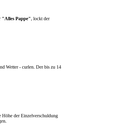
r
"Alles Pappe"
, lockt der
d Wetter - curlen. Der bis zu 14
ie Höhe der Einzelverschuldung
gen.